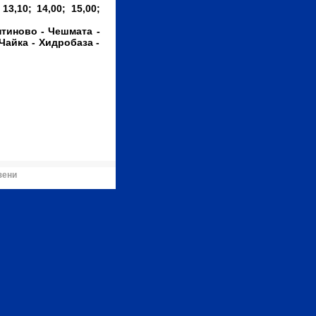
 13,10; 14,00; 15,00;
тиново - Чешмата -
Чайка - Хидробаза -
зени